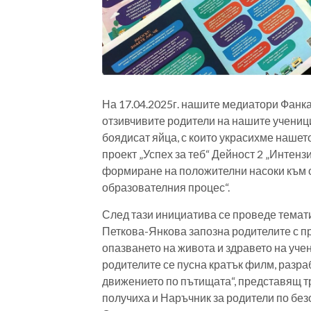
На 17.04.2025г. нашите медиатори Фанк
отзивчивите родители на нашите ученици
боядисат яйца, с които украсихме нашет
проект „Успех за теб“ Дейност 2 „Интенз
формиране на положителни насоки към о
образователния процес“.
След тази инициатива се проведе темати
Петкова-Янкова запозна родителите с пр
опазването на живота и здравето на уче
родителите се пусна кратък филм, разр
движението по пътищата“, представящ т
получиха и Наръчник за родители по без