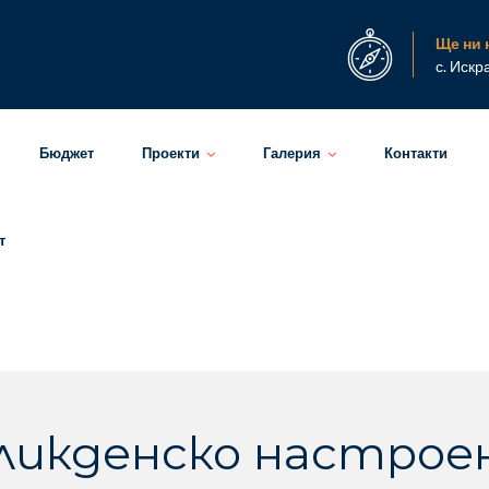
Ще ни 
с. Искр
Бюджет
Проекти
Галерия
Контакти
т
ликденско настрое