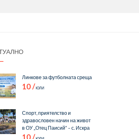
ТУАЛНО
Линкове за футболната среща
10 /
ЮЛИ
Спорт, приятелство и
здравословен начин на живот
в ОУ „Отец Паисий“ – с. Искра
10 /
ЮЛИ