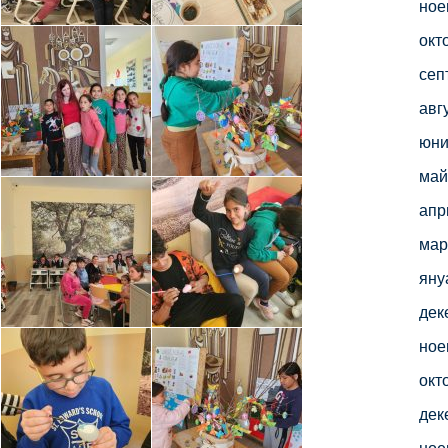
ное
окт
сеп
авг
юни
май
апр
мар
яну
дек
ное
окт
дек
ное