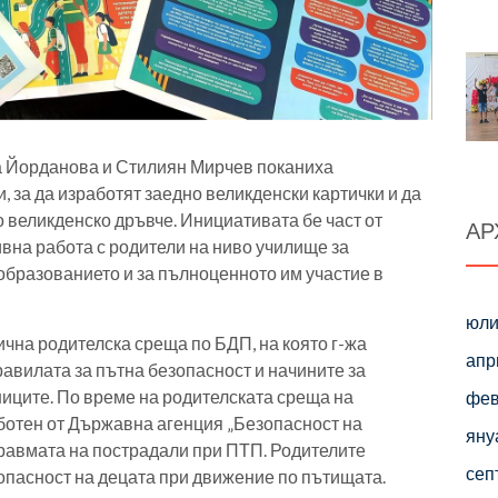
а Йорданова и Стилиян Мирчев поканиха
, за да изработят заедно великденски картички и да
о великденско дръвче. Инициативата бе част от
АР
ивна работа с родители на ниво училище за
бразованието и за пълноценното им участие в
юли
чна родителска среща по БДП, на която г-жа
апр
авилата за пътна безопасност и начините за
ниците. По време на родителската среща на
фев
аботен от Държавна агенция „Безопасност на
яну
равмата на пострадали при ПТП. Родителите
сеп
опасност на децата при движение по пътищата.