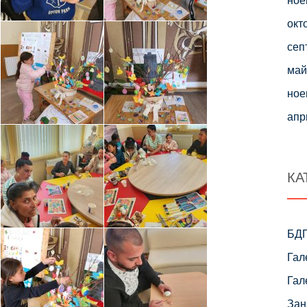
окт
сеп
май
ное
апр
КА
БД
Гал
Гал
Зан