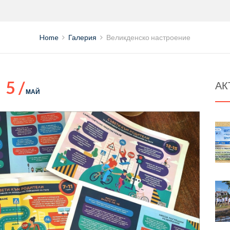
Home
Галерия
Великденско настроение
5 /
АК
МАЙ