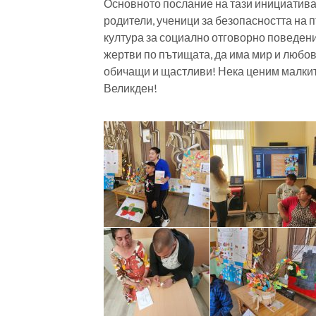
Основното послание на тази инициатива е
родители, ученици за безопасността на 
култура за социално отговорно поведен
жертви по пътищата, да има мир и любов 
обичащи и щастливи! Нека ценим малкит
Великден!