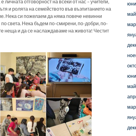
 личната отговорност на всеки от нас – учители,
юни
пътя и ролята на семейството във възпитанието на
май
ие. Нека си пожелаем да няма повече невинни
по света. Нека бъдем по-смирени, по-добри, по-
мар
е неща и да се наслаждаваме на живота! Честит
яну
дек
ное
окт
юни
май
апр
мар
яну
дек