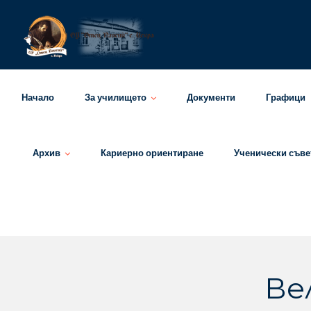
Skip
to
content
Начало
За училището
Документи
Графици
Архив
Кариерно ориентиране
Ученически съве
Ве