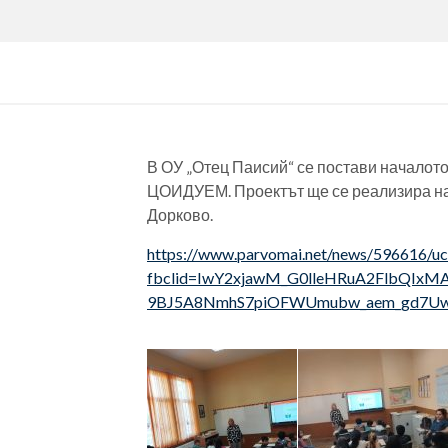
В ОУ „Отец Паисий“ се постави началото 
ЦОИДУЕМ. Проектът ще се реализира на те
Дорково.
https://www.parvomai.net/news/596616/uche
fbclid=IwY2xjawM_G0lleHRuA2FlbQIx
9BJ5A8NmhS7piOFWUmubw_aem_gd7Uw