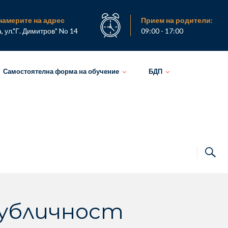
намерите на адрес
Прием на родители:
а, ул."Г. Димитров" No 14
09:00 - 17:00
Самостоятелна форма на обучение
БДП
публичност