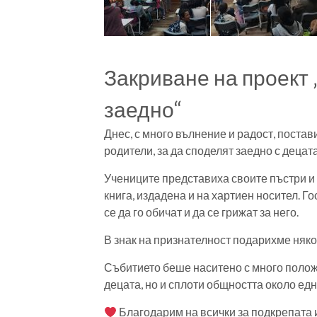
Закриване на проект 
заедно“
Днес, с много вълнение и радост, постав
родители, за да споделят заедно с децат
Учениците представиха своите пъстри и 
книга, издадена и на хартиен носител. Г
се да го обичат и да се грижат за него.
В знак на признателност подарихме някол
Събитието беше наситено с много положи
децата, но и сплоти общността около едн
Благодарим на всички за подкрепата и