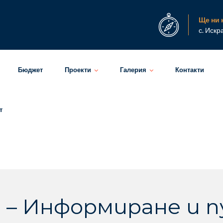
Ще ни 
с. Искр
Бюджет
Проекти
Галерия
Контакти
т
 – Информиране и 