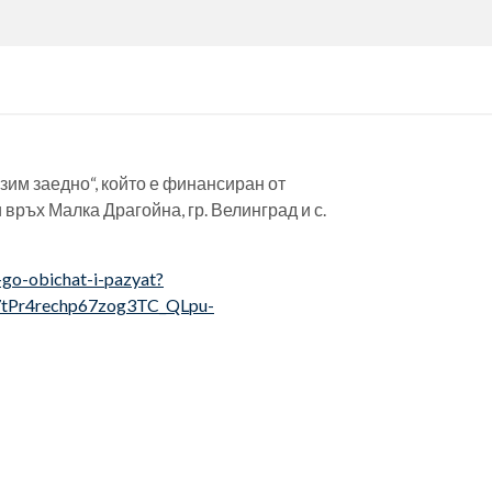
азим заедно“, който е финансиран от
връх Малка Драгойна, гр. Велинград и с.
-go-obichat-i-pazyat?
Pr4rechp67zog3TC_QLpu-