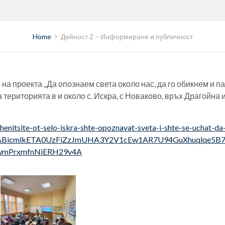
Home
Дейност 2 – Информиране и публичност
на проекта „Да опознаем света около нас, да го обикнем и п
риторията в и около с. Искра, с Новаково, връх Драгойна и 
nitsite-ot-selo-iskra-shte-opoznavat-sveta-i-shte-se-uchat-da
MABicmlkETA0UzFiZzJmUHA3Y2V1cEw1AR7U94GuXhuqlqe5B7t
mPrxmfnNiERH29v4A