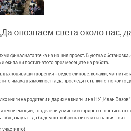
„Да опознаем света около нас, д
ихме финалната точка на нашия проект. В уютна обстановка, 
а и екипа ни постигнатото през месеците на работа.
вдъхновяващи творения – видеоклипове, колажи, магнитчета
остите имаха възможността да проследят стъпките, по които д
ко книги на родители и дарихме книги и на НУ „Иван Вазов“ 
телни емоции, споделени усмивки и гордост от постигнатото
а обща кауза – да бъдем по-добри пазители на нашия свят.
 участието!