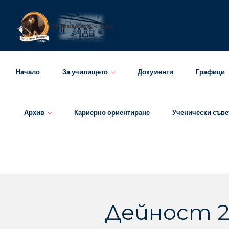
Skip
to
content
Начало
За училището
Документи
Графици
Архив
Кариерно ориентиране
Ученически съве
Дейност 2