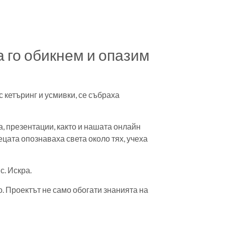
а го обикнем и опазим
с кетъринг и усмивки, се събраха
, презентации, както и нашата онлайн
ецата опознаваха света около тях, учеха
с. Искра.
. Проектът не само обогати знанията на