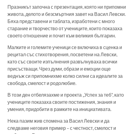
Празникът започна с презентация, която ни припомни
живота, делото и безсмъртния завет на Васил Левски.
Бяха представени и таблата, изработени с много
старание и творчество от учениците, които показаха
своето отношение и почит към великия българин.
Малките и големите ученици се включиха в сценка и
рецитал със стихотворения, посветени на Левски,
като със своите изпълнения развълнуваха всички
присъстващи. Чрез думи, образи и емоции още
веднъж си припомнихме колко силни са идеалите за
свобода, смелост и родолюбие.
В този ден отбелязахме и проекта „Успех за теб“, като
учениците показаха своите постижения, знания и
умения, придобити в рамките на инициативата.
Нека пазим жив спомена за Васил Левски и да
следваме неговия пример – с честност, смелост и