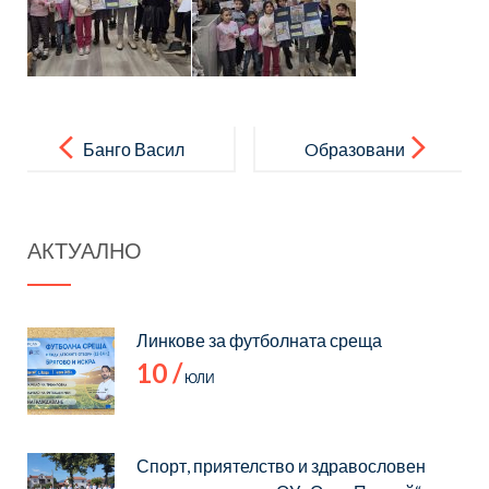
Post
navigation
Банго Васил
Oбразовани
ето и каква
роля играе
АКТУАЛНО
то за
бъдещето на
учениците
Линкове за футболната среща
10 /
ЮЛИ
Спорт, приятелство и здравословен