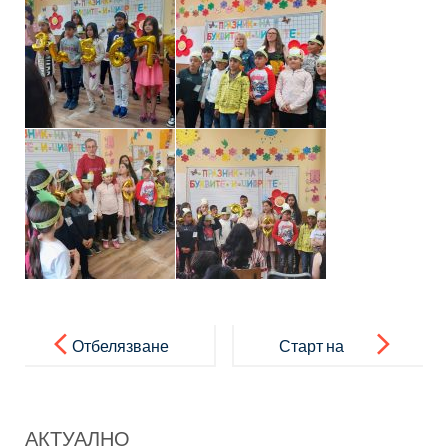
Post
navigation
Отбелязване
Старт на
на Деня на
проект BG-
търпението
RRP-1.015 –
АКТУАЛНО
„Училищна