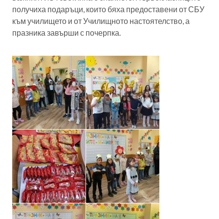
получиха подаръци, които бяха предоставени от СБУ
към училището и от Училищното настоятелство, а
празника завърши с почерпка.