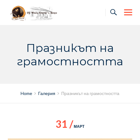
Skip
to
content
Празникът на
грамостността
Home
Галерия
Празникът на грамостността
31 /
МАРТ