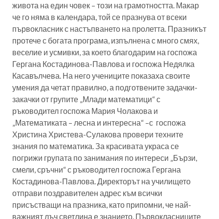
живота на един човек – този на грамотността. Макар
че го няма в календара, той се празнува от всеки
първокласник с настъпването на пролетта. Празникът
протече с богата програма, изпълнена с много смях,
веселие и усмивки, за което благодарим на госпожа
Гергана Костадинова-Павлова и госпожа Недялка
Касавълчева. На него учениците показаха своите
умения да четат правилно, а подготвените задачки-
закачки от групите „Млади математици“ с
ръководител госпожа Мария Чолакова и
„Математиката – лесна и интересна“ –с госпожа
Христина Христева-Сулакова провери техните
знания по математика. За красивата украса се
погрижи групата по занимания по интереси „Бързи,
смели, сръчни“ с ръководител госпожа Гергана
Костадинова-Павлова. Директорът на училището
отправи поздравителен адрес към всички
присъстващи на празника, като припомни, че най-
важният лъч светлина е знанието. Първокласниците