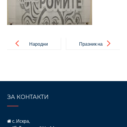
Post
navigation
Народни
Празник на
будители
буквите
2014г.
2014г.
ЗА КОНТАКТИ
с. Искра,