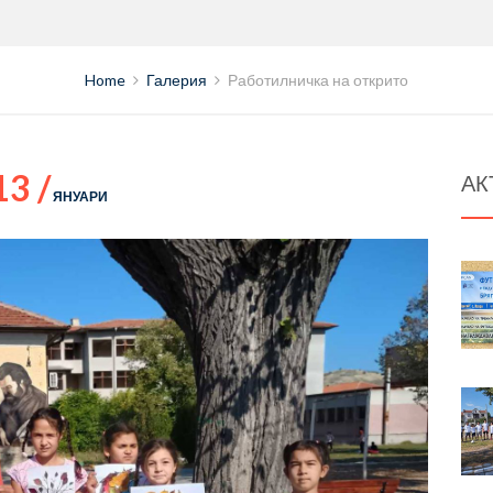
Home
Галерия
Работилничка на открито
13 /
АК
ЯНУАРИ