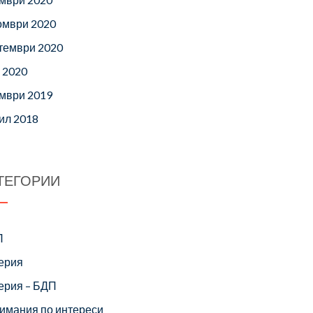
омври 2020
тември 2020
 2020
мври 2019
ил 2018
ТЕГОРИИ
П
ерия
ерия – БДП
имания по интереси