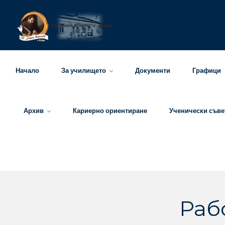
Skip
to
content
Начало
За училището
Документи
Графици
Архив
Кариерно ориентиране
Ученически съве
Раб