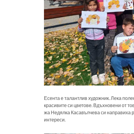
Есента е талантлив художник. Лека полек
красивите си цветове. Вдъхновени от това
жа Недялка Касавълчева си направиха р
интереси.