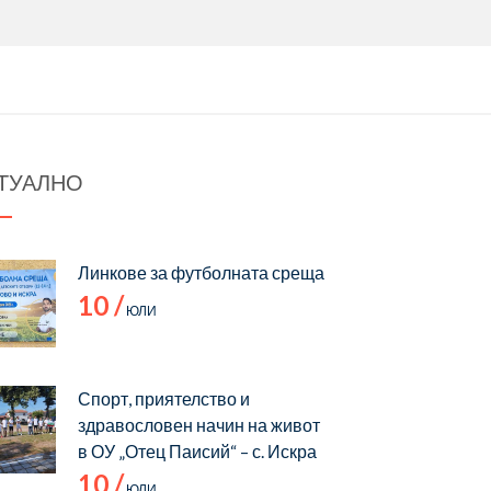
ТУАЛНО
Линкове за футболната среща
10 /
ЮЛИ
Спорт, приятелство и
здравословен начин на живот
в ОУ „Отец Паисий“ – с. Искра
10 /
ЮЛИ