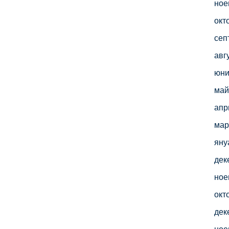
ное
окт
сеп
авг
юни
май
апр
мар
яну
дек
ное
окт
дек
ное