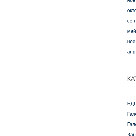
окт
сеп
май
ное
апр
КА
БД
Гал
Гал
Зан