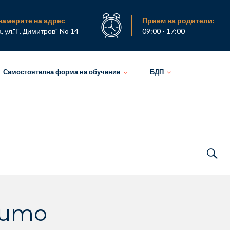
намерите на адрес
Прием на родители:
а, ул."Г. Димитров" No 14
09:00 - 17:00
Самостоятелна форма на обучение
БДП
рито