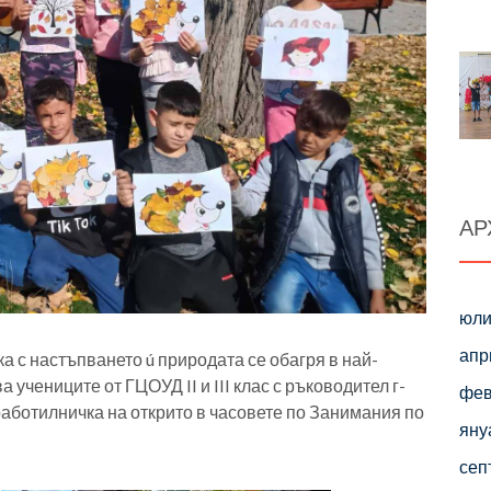
АР
юли
апр
а с настъпването ú природата се обагря в най-
 учениците от ГЦОУД II и III клас с ръководител г-
фев
аботилничка на открито в часовете по Занимания по
яну
сеп