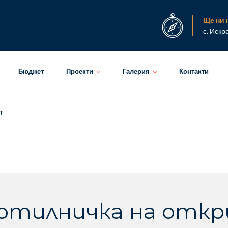
Ще ни 
с. Искр
Бюджет
Проекти
Галерия
Контакти
т
отилничка на отк