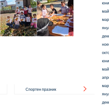
юни
май
мар
яну
дек
ное
окт
юни
май
апр
мар
Спортен празник
яну
дек