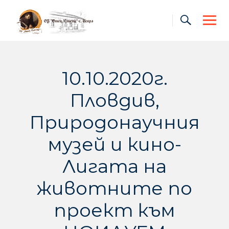
Skip
to
content
10.10.2020г.
Пловдив,
Природонаучния
музей и кино-
Лигата на
животните по
проект към