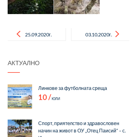
Post
navigation
25.09.2020г.
03.10.2020г.
Екскурзия до
Карлово,
Музея на
Калофер по
АКТУАЛНО
авиацията в
проект на
с. Крумово по
ЦОИДУЕМ
проект на
Линкове за футболната среща
ЦОИДУЕМ
10 /
ЮЛИ
Спорт, приятелство и здравословен
начин на живот в ОУ „Отец Паисий“ – с.