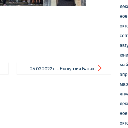
дек
ное
окт
сеп
авг
юни
май
26.03.2022 г. – Екскурзия Батак-
апр
Пещера по проект към
мар
ЦОИДУЕМ
яну
дек
ное
окт