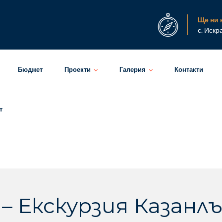
Ще ни 
с. Искр
Бюджет
Проекти
Галерия
Контакти
т
г. – Екскурзия Казан