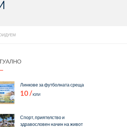
М
 ЦОИДУЕМ
ТУАЛНО
Линкове за футболната среща
10 /
ЮЛИ
Спорт, приятелство и
здравословен начин на живот