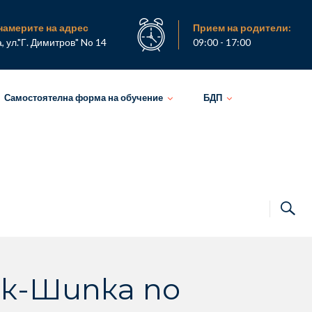
намерите на адрес
Прием на родители:
а, ул."Г. Димитров" No 14
09:00 - 17:00
Самостоятелна форма на обучение
БДП
лък-Шипка по