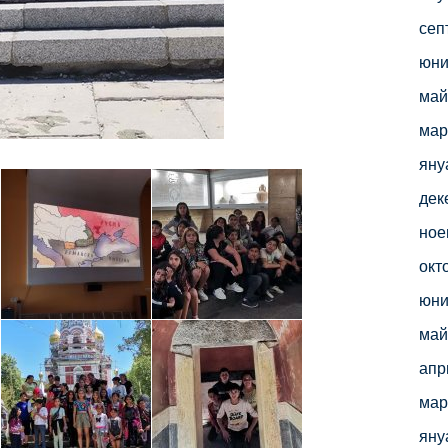
сеп
юни
май
мар
яну
дек
ное
окт
юни
май
апр
мар
яну