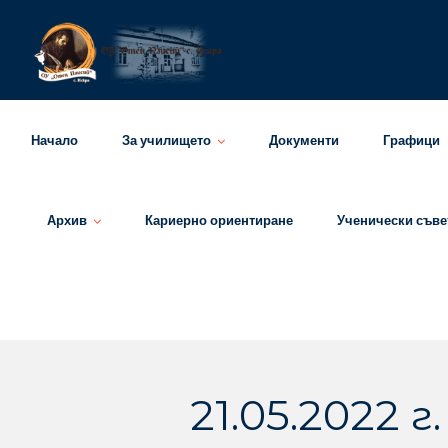
Skip
to
content
Начало
За училището
Документи
Графици
Архив
Кариерно ориентиране
Ученически съве
21.05.2022 