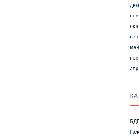
дек
ное
окт
сеп
май
ное
апр
КА
БД
Гал