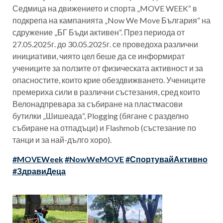
Седмица на движението и спорта „MOVE WEEK“ в
подкрепа на кампанията „Now We Move България“ на
сдружение „БГ Бъди активен“. През периода от
27.05.2025г. до 30.05.2025г. се проведоха различни
инициативи, чиято цел беше да се информират
учениците за ползите от физическата активност и за
опасностите, които крие обездвижването. Учениците
премериха сили в различни състезания, сред които
Велонадпревара за събиране на пластмасови
бутилки „Шишеада“, Plogging (бягане с разделно
събиране на отпадъци) и Flashmob (състезание по
танци и за най-дълго хоро).
#MOVEWeek
#NowWeMOVE
#СпортувайАктивно
#ЗдравиДеца