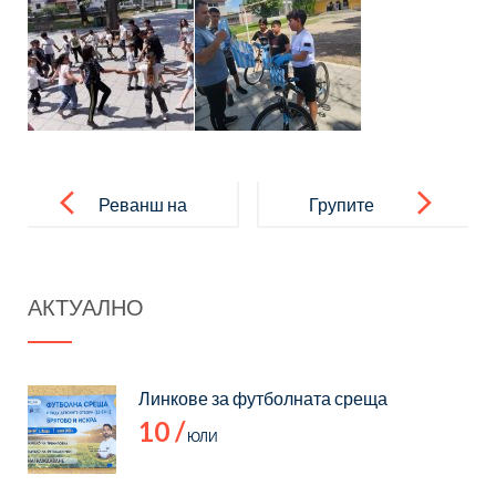
Post
navigation
Реванш на
Групите
групата
„Изобразите
„Волейбол“
лно
АКТУАЛНО
изкуство“
Линкове за футболната среща
10 /
ЮЛИ