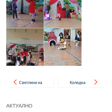
Post
navigation
Светлини на
Коледна
будителствот
украса
о
АКТУАЛНО