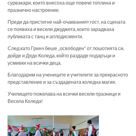
сурвакари, които внесоха още повече топлина и
празнично настроение.
Преди да пристигне най-очакваният гост, на сцената
се появиха и весели джуджета, които зарадваха
публиката с танц и аплодисменти.
След като Гринч беше „освободен“ от лошотията си,
дойде и Дядо Коледа, който раздаде подаръци и
усмивки на всички деца.
Благодарим на учениците и учителите за прекрасното
представление и за създадената коледна магия.
Училището пожелава на всички весели празници и
Весела Коледа!