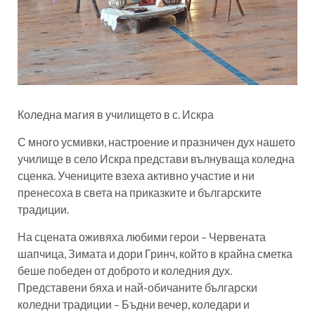
Коледна магия в училището в с. Искра
С много усмивки, настроение и празничен дух нашето
училище в село Искра представи вълнуваща коледна
сценка. Учениците взеха активно участие и ни
пренесоха в света на приказките и българските
традиции.
На сцената оживяха любими герои – Червената
шапчица, Зимата и дори Гринч, който в крайна сметка
беше победен от доброто и коледния дух.
Представени бяха и най-обичаните български
коледни традиции – Бъдни вечер, коледари и