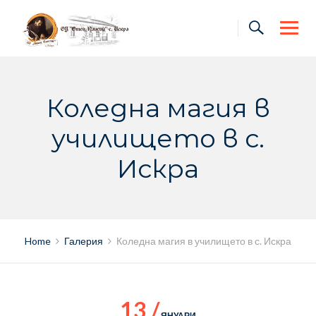
Skip
to
content
Коледна магия в
училището в с.
Искра
Home
Галерия
Коледна магия в училището в с. Искра
13 /
ЯНУАРИ