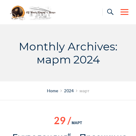
Skip
to
content
Monthly Archives:
март 2024
Home
2024
март
29 /
МАРТ