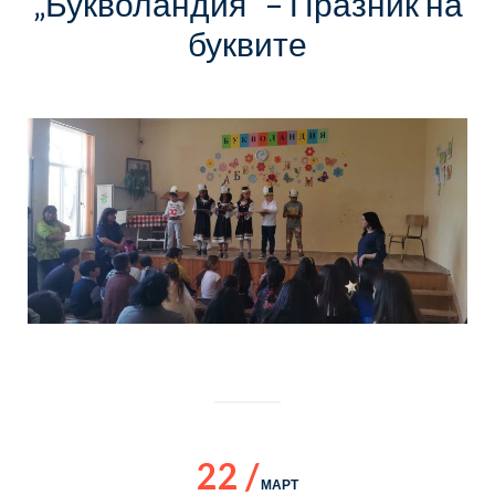
„Букволандия“ – Празник на
буквите
22 /
МАРТ