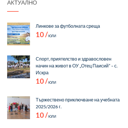
АКТУАЛНО
на учебната
от с.Искра –
2024/2025 г.
язовир
Брягово – с.
Линкове за футболната среща
Искра
10 /
ЮЛИ
Спорт, приятелство и здравословен
начин на живот в ОУ „Отец Паисий“ – с.
Искра
10 /
ЮЛИ
Тържествено приключване на учебната
2025/2026 г.
10 /
ЮЛИ