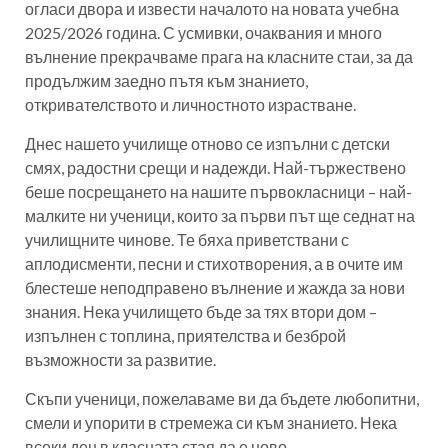
огласи двора и извести началото на новата учебна
2025/2026 година. С усмивки, очаквания и много
вълнение прекрачваме прага на класните стаи, за да
продължим заедно пътя към знанието,
откривателството и личностното израстване.
Днес нашето училище отново се изпълни с детски
смях, радостни срещи и надежди. Най-тържествено
беше посрещането на нашите първокласници – най-
малките ни ученици, които за първи път ще седнат на
училищните чинове. Те бяха приветствани с
аплодисменти, песни и стихотворения, а в очите им
блестеше неподправено вълнение и жажда за нови
знания. Нека училището бъде за тях втори дом –
изпълнен с топлина, приятелства и безброй
възможности за развитие.
Скъпи ученици, пожелаваме ви да бъдете любопитни,
смели и упорити в стремежа си към знанието. Нека
всеки ден в класната стая да е ново