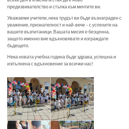
предизвикателство и стъпка към мечтите ви.
Уважаеми учители, нека трудът ви бъде възнаграден с
уважение, признателност и най-вече – с успехите на
вашите възпитаници. Вашата мисия е безценна,
защото именно вие вдъхновявате и изграждате
бъдещето.
Нека новата учебна година бъде здрава, успешна и
изпълнена с вдъхновение за всички нас!