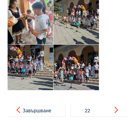
Post
navigation
Завършване
22
на VII клас и
септември –
приключване
Велопоход