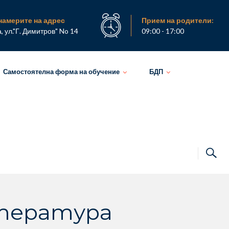
намерите на адрес
Прием на родители:
а, ул."Г. Димитров" No 14
09:00 - 17:00
Самостоятелна форма на обучение
БДП
итература