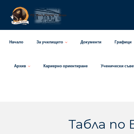
Skip
to
content
Начало
За училището
Документи
Графици
Архив
Кариерно ориентиране
Ученически съве
Табла по