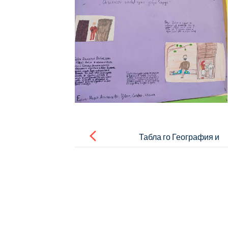
Post
navigation
Табла го География и
икономика