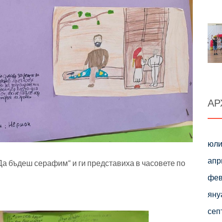
АР
юли
апр
Да бъдеш серафим“ и ги представиха в часовете по
фев
яну
сеп