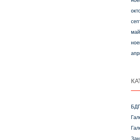
окт
сеп
май
ное
апр
КА
БД
Гал
Гал
Зан