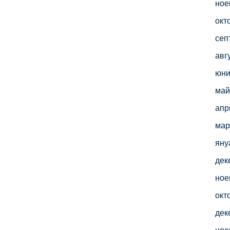
ное
окт
сеп
авг
юни
май
апр
мар
яну
дек
ное
окт
дек
ное