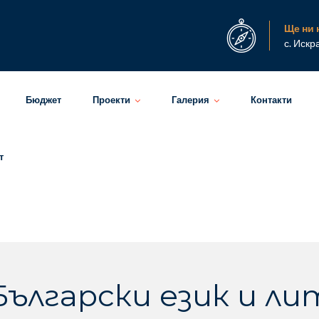
Ще ни 
с. Искр
Бюджет
Проекти
Галерия
Контакти
т
 Български език и л