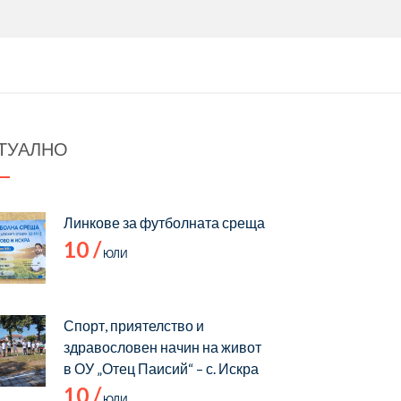
ТУАЛНО
Линкове за футболната среща
10 /
ЮЛИ
Спорт, приятелство и
здравословен начин на живот
в ОУ „Отец Паисий“ – с. Искра
10 /
ЮЛИ