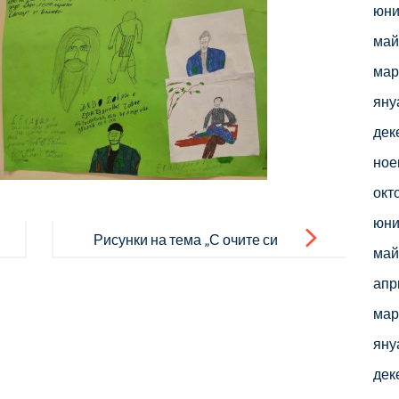
юни
май
мар
яну
дек
ное
окт
юни
Рисунки на тема „С очите си
май
видях бедата“
апр
мар
яну
дек