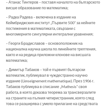
– Атанас Тинтеров – поставя началото на българското
висше образование по математика;
– Радка Радева – включена в издание на
Кеймбриджския институт „Първите 500“ за нейните
постижения в математиката, свързани с
многомерните сингулярни интегрални уравнения;
– Георги Брадиславов – основоположник на
национална научна школа по линейните трептения,
както и на редица приложни клонове на висшата
математика;
– Димитър Табаков – той е първият български
математик, публикувал в чуждестранно научно
издание (L’enseignement mathematique). През 1906 г.
Табаков публикува в списание „Mathesis“ своя
работа, в която доказва теорема за трансверзалите
на страните на пълния четиристранник, която след
това се разширява с умело прилагане на средствата