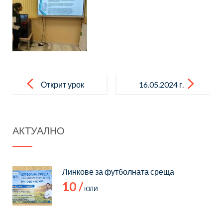
Post
navigation
Открит урок
16.05.2024 г.
по БДП
– Пролетен
спортен
АКТУАЛНО
празник
Линкове за футболната среща
10 /
ЮЛИ