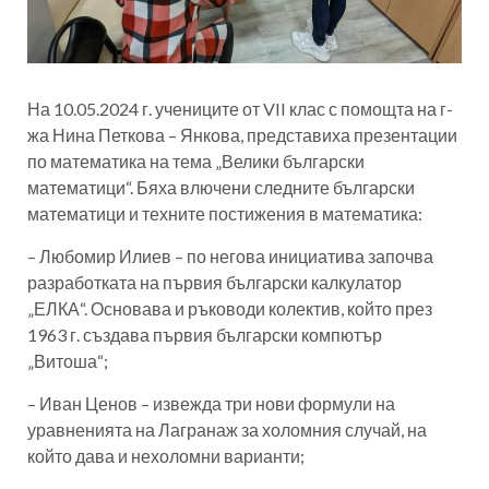
На 10.05.2024 г. учениците от VII клас с помощта на г-
жа Нина Петкова – Янкова, представиха презентации
по математика на тема „Велики български
математици“. Бяха влючени следните български
математици и техните постижения в математика:
– Любомир Илиев – по негова инициатива започва
разработката на първия български калкулатор
„ЕЛКА“. Основава и ръководи колектив, който през
1963 г. създава първия български компютър
„Витоша“;
– Иван Ценов – извежда три нови формули на
уравненията на Лагранаж за холомния случай, на
който дава и нехоломни варианти;