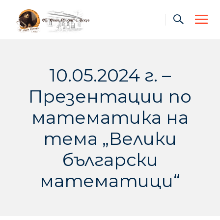
Skip
to
content
10.05.2024 г. –
Презентации по
математика на
тема „Велики
български
математици“